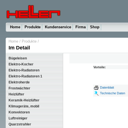
Home
Produkte
Kundenservice
Firma
Shop
Home
/
Produkte
/
Im Detail
Bügeleisen
Elektro-Kocher
Vorteile:
Elektro-Radiatoren
Elektro-Radiatoren 1
Elektroherde
Datenblatt
Frostwächter
Technische Daten
Heizlüfter
Keramik-Heizlüfter
Klimageräte, mobil
Konvektoren
Luftreiniger
Quarzstrahler