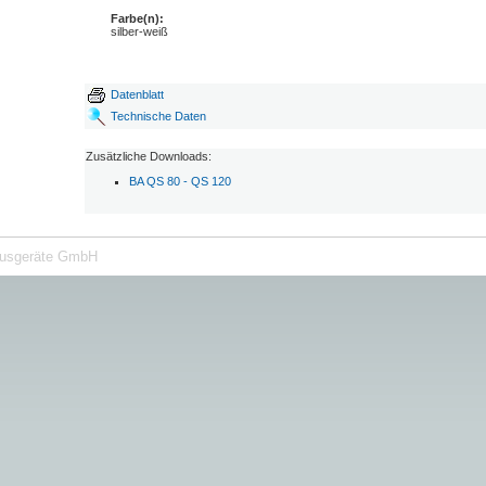
Farbe(n):
silber-weiß
Datenblatt
Technische Daten
Zusätzliche Downloads:
BA QS 80 - QS 120
ausgeräte GmbH