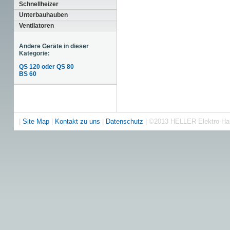
Schnellheizer
Unterbauhauben
Ventilatoren
Andere Geräte in dieser
Kategorie:
QS 120 oder QS 80
BS 60
|
Site Map
|
Kontakt zu uns
|
Datenschutz
| ©2013 HELLER Elektro-H